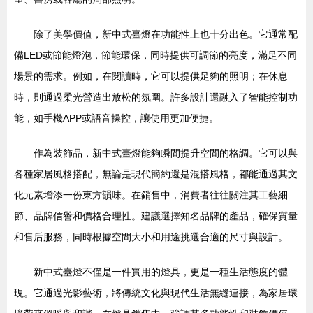
除了美學價值，新中式臺燈在功能性上也十分出色。它通常配
備LED或節能燈泡，節能環保，同時提供可調節的亮度，滿足不同
場景的需求。例如，在閱讀時，它可以提供足夠的照明；在休息
時，則通過柔光營造出放松的氛圍。許多設計還融入了智能控制功
能，如手機APP或語音操控，讓使用更加便捷。
作為裝飾品，新中式臺燈能夠瞬間提升空間的格調。它可以與
各種家居風格搭配，無論是現代簡約還是混搭風格，都能通過其文
化元素增添一份東方韻味。在銷售中，消費者往往關注其工藝細
節、品牌信譽和價格合理性。建議選擇知名品牌的產品，確保質量
和售后服務，同時根據空間大小和用途挑選合適的尺寸與設計。
新中式臺燈不僅是一件實用的燈具，更是一種生活態度的體
現。它通過光影藝術，將傳統文化與現代生活無縫連接，為家居環