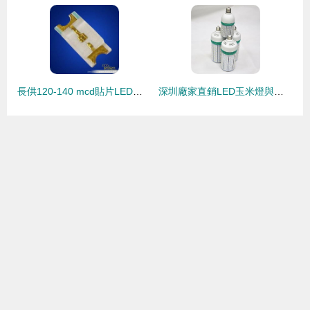
長供120-140 mcd貼片LED發光二極管 小功率1206超藍光在照明器具制造中的應用
深圳廠家直銷LED玉米燈與庭院燈 品質保證，兩年質保，源頭價格