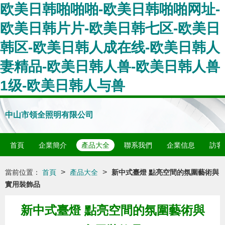
欧美日韩啪啪啪-欧美日韩啪啪网址-
欧美日韩片片-欧美日韩七区-欧美日
韩区-欧美日韩人成在线-欧美日韩人
妻精品-欧美日韩人兽-欧美日韩人兽
1级-欧美日韩人与兽
中山市領全照明有限公司
首頁
企業簡介
產品大全
聯系我們
企業信息
訪客
>
>
當前位置：
首頁
產品大全
新中式臺燈 點亮空間的氛圍藝術與
實用裝飾品
新中式臺燈 點亮空間的氛圍藝術與