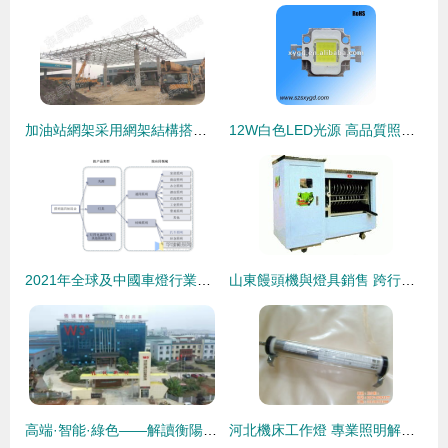
加油站網架采用網架結構搭建的優勢與照明器具制造的協同效應
12W白色LED光源 高品質照明解決方案
2021年全球及中國車燈行業現狀與趨勢 電子化、智能化、高顏值引領燈具銷售新浪潮
山東饅頭機與燈具銷售 跨行業視角下的設備選購與市場考量
高端·智能·綠色——解讀衡陽照明器具制造業的轉型升級密碼
河北機床工作燈 專業照明解決方案，助力各行業高效生產